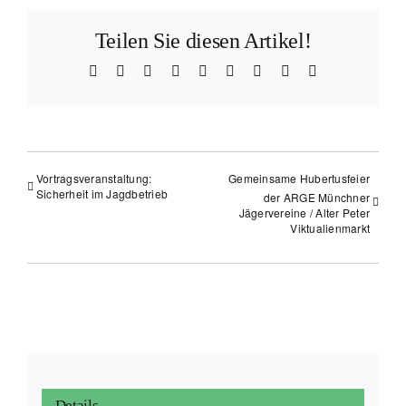
Teilen Sie diesen Artikel!
Facebook
Reddit
LinkedIn
WhatsApp
Telegram
Tumblr
Vk
Xing
E-
Mail
Vortragsveranstaltung:
Gemeinsame Hubertusfeier
Sicherheit im Jagdbetrieb
der ARGE Münchner
Jägervereine / Alter Peter
Viktualienmarkt
Details