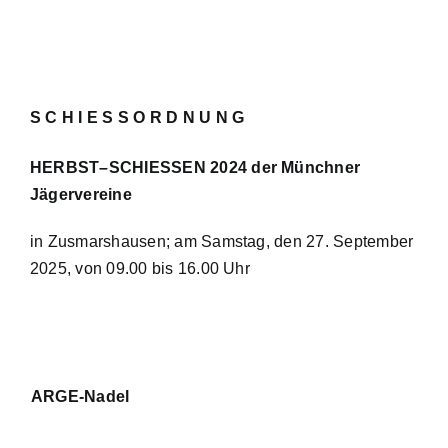
S C H I E S S O R D N U N G
HERBST–SCHIESSEN 2024 der Münchner
Jägervereine
in Zusmarshausen; am Samstag, den 27. September
2025, von 09.00 bis 16.00 Uhr
ARGE-Nadel