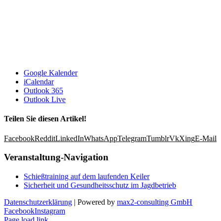
Google Kalender
iCalendar
Outlook 365
Outlook Live
Teilen Sie diesen Artikel!
Facebook
Reddit
LinkedIn
WhatsApp
Telegram
Tumblr
Vk
Xing
E-Mail
Veranstaltung-Navigation
Schießtraining auf dem laufenden Keiler
Sicherheit und Gesundheitsschutz im Jagdbetrieb
Datenschutzerklärung
| Powered by
max2-consulting GmbH
Facebook
Instagram
Page load link